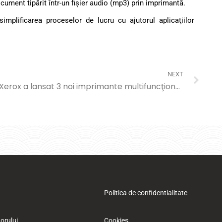
ent tipărit într-un fişier audio (mp3) prin imprimantă.
implificarea proceselor de lucru cu ajutorul aplicaţiilor
NEXT
Xerox a lansat 3 noi imprimante multifuncţionale pentru birouri mici şi work from home: C315, B305 şi B315
Politica de confidentialitate
orului
Cookies