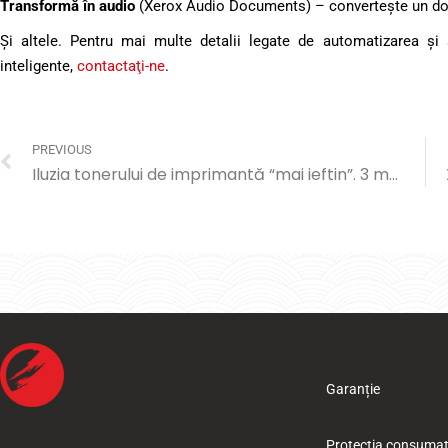
Transformă în audio
(Xerox Audio Documents) – converteşte un docum
Şi altele. Pentru mai multe detalii legate de automatizarea şi s
inteligente,
contactaţi-ne
.
PREVIOUS
Iluzia tonerului de imprimantă “mai ieftin”. 3 motive pentru care falsa economie la toner va ajunge să te coste mai mult
Garanție
Protecția consumat