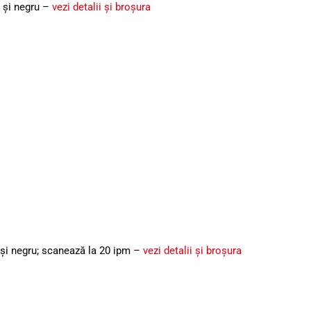
b și negru –
vezi detalii şi broşura
 și negru; scanează la 20 ipm –
vezi detalii şi broşura