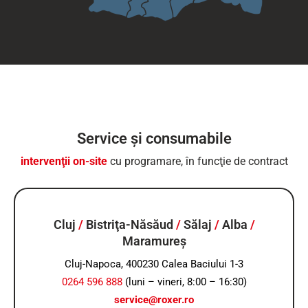
Service şi consumabile
intervenţii on-site
cu programare, în funcţie de contract
Cluj
/
Bistriţa-Năsăud
/
Sălaj
/
Alba
/
Maramureş
Cluj-Napoca, 400230 Calea Baciului 1-3
0264 596 888
(luni – vineri, 8:00 – 16:30)
service@roxer.ro