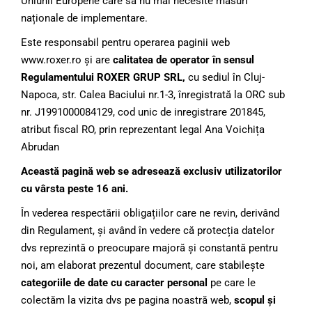
Uniunii Europene care să nu mai necesite măsuri
naționale de implementare.
Este responsabil pentru operarea paginii web
www.roxer.ro și are
calitatea de operator
în sensul
Regulamentului ROXER GRUP SRL,
cu sediul în Cluj-
Napoca, str. Calea Baciului nr.1-3, înregistrată la ORC sub
nr. J1991000084129, cod unic de inregistrare 201845,
atribut fiscal RO, prin reprezentant legal Ana Voichița
Abrudan
Această pagină web se adresează exclusiv utilizatorilor
cu vârsta peste 16 ani.
În vederea respectării obligațiilor care ne revin, derivând
din Regulament, și având în vedere că protecția datelor
dvs reprezintă o preocupare majoră și constantă pentru
noi, am elaborat prezentul document, care stabilește
categoriile de date cu caracter personal
pe care le
colectăm la vizita dvs pe pagina noastră web,
scopul și