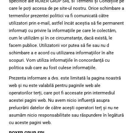
specifice ale ROXER GRUP SRL si Termenii și Condițiile pe
care le poți accesa de pe site-ul nostru. Orice schimbare a
termenilor prezentei politici va fi comunicată către
utilizatori prin e-mail, astfel încât aceştia să fie permanent
informaţi cu privire la informaţiile pe care le colectăm,
cum le utilizăm şi în ce circumstanţe, dacă există, le
facem publice. Utilizatorii vor putea să fie sau nu d
schimbare a e acord cu utilizarea informaţiilor în alte
scopuri. Vom utiliza informaţiile în concordanţă cu
politica sub care au fost culese informaţiile.
Prezenta informare a dvs. este limitată la pagina noastră
web și nu este valabilă pentru paginile web ale
operatorilor terți, care pot fi accesate prin intermediul
acestei pagini web. Nu avem nicio influență asupra
prelucrării datelor de către acești operatori terț și nu ne
asumăm nicio responsabilitate sau răspundere în legătură
cu aceste pagini web.