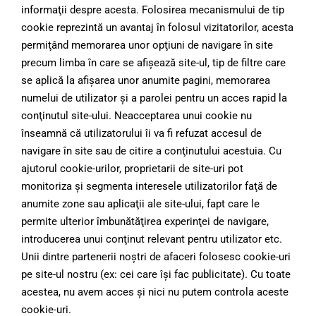
informaţii despre acesta. Folosirea mecanismului de tip
cookie reprezintă un avantaj în folosul vizitatorilor, acesta
permiţând memorarea unor opţiuni de navigare în site
precum limba în care se afişează site-ul, tip de filtre care
se aplică la afişarea unor anumite pagini, memorarea
numelui de utilizator şi a parolei pentru un acces rapid la
conţinutul site-ului. Neacceptarea unui cookie nu
înseamnă că utilizatorului îi va fi refuzat accesul de
navigare în site sau de citire a conţinutului acestuia. Cu
ajutorul cookie-urilor, proprietarii de site-uri pot
monitoriza şi segmenta interesele utilizatorilor faţă de
anumite zone sau aplicaţii ale site-ului, fapt care le
permite ulterior îmbunătăţirea experinţei de navigare,
introducerea unui conţinut relevant pentru utilizator etc.
Unii dintre partenerii noştri de afaceri folosesc cookie-uri
pe site-ul nostru (ex: cei care îşi fac publicitate). Cu toate
acestea, nu avem acces şi nici nu putem controla aceste
cookie-uri.