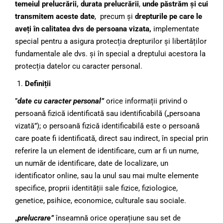
temeiul prelucrării,
durata prelucrării
,
unde păstrăm și cui
transmitem aceste date
, precum și
drepturile pe care le
aveți în calitatea dvs de persoana vizata,
implementate
special pentru a asigura protecția drepturilor și libertăților
fundamentale ale dvs. și în special a dreptului acestora la
protecția datelor cu caracter personal.
Definiții
”
date cu caracter personal”
orice informații privind o
persoană fizică identificată sau identificabilă („persoana
vizată”); o persoană fizică identificabilă este o persoană
care poate fi identificată, direct sau indirect, în special prin
referire la un element de identificare, cum ar fi un nume,
un număr de identificare, date de localizare, un
identificator online, sau la unul sau mai multe elemente
specifice, proprii identității sale fizice, fiziologice,
genetice, psihice, economice, culturale sau sociale.
„
prelucrare”
înseamnă orice operațiune sau set de