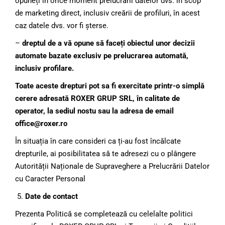
opuneți în orice moment prelucrării datelor dvs. în scop
de marketing direct, inclusiv creării de profiluri, în acest
caz datele dvs. vor fi șterse.
–
dreptul de a vă opune să faceți obiectul unor decizii
automate bazate exclusiv pe prelucrarea automată,
inclusiv profilare.
Toate aceste drepturi pot sa fi exercitate printr-o simplă
cerere adresată ROXER GRUP SRL, în calitate de
operator, la sediul nostu sau la adresa de email
office@roxer.ro
În situația în care consideri ca ți-au fost încălcate
drepturile, ai posibilitatea să te adresezi cu o plângere
Autorității Naționale de Supraveghere a Prelucrării Datelor
cu Caracter Personal
Date de contact
Prezenta Politică se completează cu celelalte politici