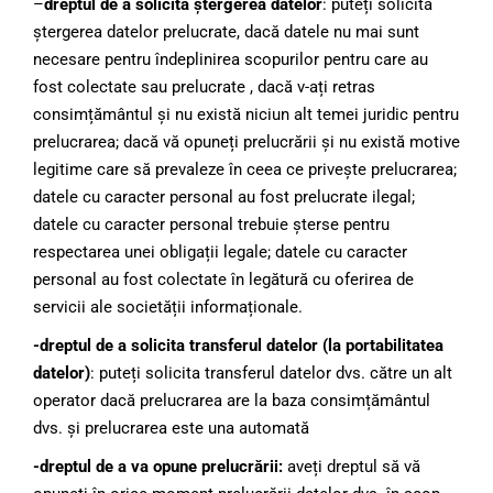
–
dreptul de a solicita ștergerea datelor
: puteți solicita
ștergerea datelor prelucrate, dacă datele nu mai sunt
necesare pentru îndeplinirea scopurilor pentru care au
fost colectate sau prelucrate , dacă v-ați retras
consimțământul și nu există niciun alt temei juridic pentru
prelucrarea; dacă vă opuneți prelucrării și nu există motive
legitime care să prevaleze în ceea ce privește prelucrarea;
datele cu caracter personal au fost prelucrate ilegal;
datele cu caracter personal trebuie șterse pentru
respectarea unei obligații legale; datele cu caracter
personal au fost colectate în legătură cu oferirea de
servicii ale societății informaționale.
-dreptul de a solicita transferul datelor (la portabilitatea
datelor)
: puteți solicita transferul datelor dvs. către un alt
operator dacă prelucrarea are la baza consimțământul
dvs. și prelucrarea este una automată
-dreptul de a va opune prelucrării:
aveți dreptul să vă