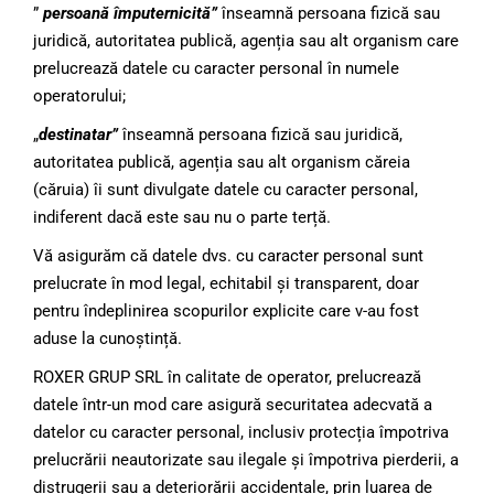
”
persoană împuternicită”
înseamnă persoana fizică sau
juridică, autoritatea publică, agenția sau alt organism care
prelucrează datele cu caracter personal în numele
operatorului;
„
destinatar”
înseamnă persoana fizică sau juridică,
autoritatea publică, agenția sau alt organism căreia
(căruia) îi sunt divulgate datele cu caracter personal,
indiferent dacă este sau nu o parte terță.
Vă asigurăm că datele dvs. cu caracter personal sunt
prelucrate în mod legal, echitabil și transparent, doar
pentru îndeplinirea scopurilor explicite care v-au fost
aduse la cunoștință.
ROXER GRUP SRL în calitate de operator, prelucrează
datele într-un mod care asigură securitatea adecvată a
datelor cu caracter personal, inclusiv protecția împotriva
prelucrării neautorizate sau ilegale și împotriva pierderii, a
distrugerii sau a deteriorării accidentale, prin luarea de