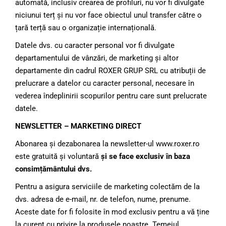
automată, inclusiv crearea de profiluri, nu vor fi divulgate
niciunui terț și nu vor face obiectul unul transfer către o
țară terță sau o organizație internațională.
Datele dvs. cu caracter personal vor fi divulgate
departamentului de vânzări, de marketing și altor
departamente din cadrul ROXER GRUP SRL cu atribuții de
prelucrare a datelor cu caracter personal, necesare în
vederea îndeplinirii scopurilor pentru care sunt prelucrate
datele.
NEWSLETTER – MARKETING DIRECT
Abonarea și dezabonarea la newsletter-ul www.roxer.ro
este gratuită și voluntară
și se face exclusiv în baza
consimțământului dvs.
Pentru a asigura serviciile de marketing colectăm de la
dvs. adresa de e-mail, nr. de telefon, nume, prenume.
Aceste date for fi folosite în mod exclusiv pentru a vă ține
la curent cu privire la produsele noastre. Temeiul