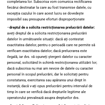
completarea lor. Subscrisa vom comunica rectificarea
fiecărui destinatar la care au fost transmise datele, cu
excepția cazului în care acest lucru se dovedește
imposibil sau presupune eforturi disproporționate
–
dreptul de a solicita restricționarea prelucrării datelor:
aveți dreptul de a solicita restricționarea prelucrării
datelor în următoarele situații: dacă ați contestat
exactitatea datelor, pentru o perioadă care ne permite să
verificam exactitatea datelor; dacă prelucrarea este
ilegală, iar dvs. vă opuneți ștergerii datelor cu caracter
personal, solicitând în schimb restricționarea utilizării lor;
dacă subscrisa nu mai am nevoie de datele cu caracter
personal în scopul prelucrării, dar le solicitați pentru
constatarea, exercitarea sau apărarea unui drept în
instanță; dacă v-ați opus prelucrării pentru intervalul de
timp în care se verifică dacă drepturile legitime ale
operatorului prevalează asupra drepturilor dvs.