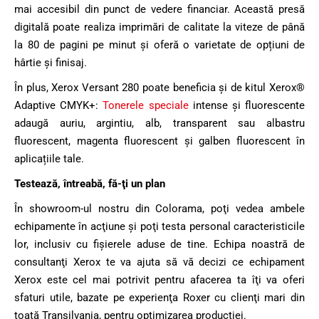
mai accesibil din punct de vedere financiar. Această presă
digitală poate realiza imprimări de calitate la viteze de până
la 80 de pagini pe minut și oferă o varietate de opțiuni de
hârtie și finisaj.
În plus, Xerox Versant 280 poate beneficia şi de kitul Xerox®
Adaptive CMYK+:
Tonerele speciale
intense și fluorescente
adaugă auriu, argintiu, alb, transparent sau albastru
fluorescent, magenta fluorescent și galben fluorescent în
aplicațiile tale.
Testează, întreabă, fă-ţi un plan
În showroom-ul nostru din Colorama, poţi vedea ambele
echipamente în acţiune și poţi testa personal caracteristicile
lor, inclusiv cu fişierele aduse de tine. Echipa noastră de
consultanţi Xerox te va ajuta să vă decizi ce echipament
Xerox este cel mai potrivit pentru afacerea ta îţi va oferi
sfaturi utile, bazate pe experienţa Roxer cu clienţi mari din
toată Transilvania, pentru optimizarea producției.