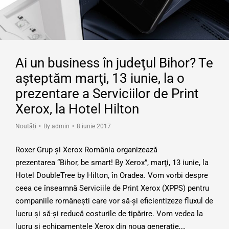
Ai un business în judeţul Bihor? Te
aşteptăm marţi, 13 iunie, la o
prezentare a Serviciilor de Print
Xerox, la Hotel Hilton
Noutăți
By
admin
8 iunie 2017
Roxer Grup şi Xerox România organizează
prezentarea “Bihor, be smart! By Xerox”, marţi, 13 iunie, la
Hotel DoubleTree by Hilton, în Oradea. Vom vorbi despre
ceea ce înseamnă Serviciile de Print Xerox (XPPS) pentru
companiile româneşti care vor să-şi eficientizeze fluxul de
lucru şi să-şi reducă costurile de tipărire. Vom vedea la
lucru şi echipamentele Xerox din noua generaţie,…