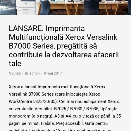
LANSARE. Imprimanta
Multifuncţională Xerox Versalink
B7000 Series, pregătită să
contribuie la dezvoltarea afacerii
tale
Noutăți
By
admin
8 mai 2017
Xerox a lansat imprimanta multifuncţională Xerox
Versalink B7000 Series (care înlocuieşte Xerox
WorkCentre 5325/30/35). Cel mai nou echipament Xerox,
cu versiunile Versalink B7025 / B7030 / B7035, tipăreşte
monocrom (alb-negru), A3 şi A4, cu o viteză de până la 35
pagini pe minut. Fiabilă. Preţ accesibil. Gata pentru
activitate. Imprimantele VersaLink sunt prevăzute cu