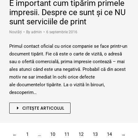
E important cum tipărim primele
impresii. Despre ce sunt şi ce NU
sunt serviciile de print
Noutăți
By
admin
6 septembrie 2016
Primul contact oficial cu orice companie se face printr-un
document tipărit. Fie că este o carte de vizită, o adresă
sau o ofertă comercială, prima impresie contează – mai
ales atunci când este una negativă. Probabil că din acest
motiv ne sar imediat în ochi orice defecte
ale documentelor tipărite. La o vizită în birouri,
descoperim…
CITEȘTE ARTICOLUL
←
1
…
10
11
12
13
14
→