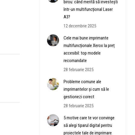
birou: când merită să investești
într-un multifuncțional Laser
A3?
12 decembrie 2025
Cele mai bune imprimante
multifuncționale Xerox la preț
accesibil: top modele
recomandate
28 februarie 2025
Probleme comune ale
imprimantelor și cum să le
gestionezi corect
28 februarie 2025
5 motive care te vor convinge
să alegi tiparul digital pentru
proiectele tale de imprimare