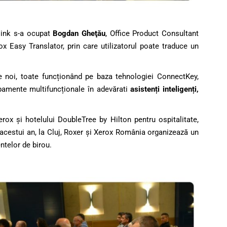
link s-a ocupat
Bogdan Gheţău
, Office Product Consultant
x Easy Translator, prin care utilizatorul poate traduce un
e noi, toate funcționând pe baza tehnologiei ConnectKey,
pamente multifuncționale în adevărati
asistenți inteligenți,
erox şi hotelului DoubleTree by Hilton pentru ospitalitate,
 acestui an, la Cluj, Roxer şi Xerox România organizează un
ntelor de birou.