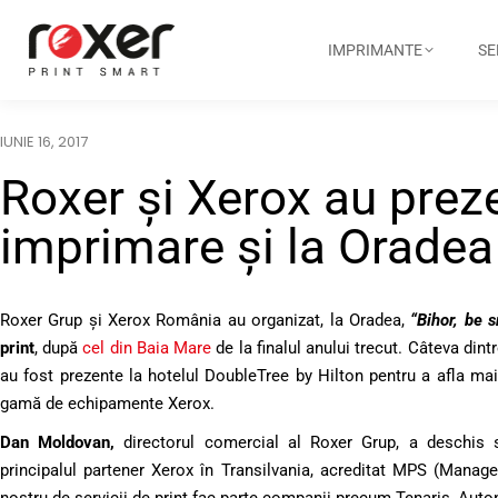
IMPRIMANTE
SE
IUNIE 16, 2017
Roxer şi Xerox au preze
imprimare şi la Orade
Roxer Grup şi Xerox România au organizat, la Oradea,
“Bihor, be 
print
, după
cel din Baia Mare
de la finalul anului trecut. Câteva din
au fost prezente la hotelul DoubleTree by Hilton pentru a afla ma
gamă de echipamente Xerox.
Dan Moldovan,
directorul comercial al Roxer Grup, a deschis se
principalul partener Xerox în Transilvania, acreditat MPS (Managed