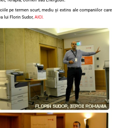
net, Terapia, Comelf sau Energobit.
iile pe termen scurt, mediu şi extins ale companiilor care
a lui Florin Sudor,
AICI.