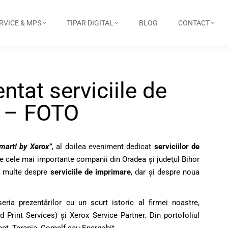
RVICE & MPS
TIPAR DIGITAL
BLOG
CONTACT
ntat serviciile de
a – FOTO
smart! by Xerox”
, al doilea eveniment dedicat
serviciilor de
tre cele mai importante companii din Oradea şi judeţul Bihor
i multe despre
serviciile de imprimare
, dar şi despre noua
ria prezentărilor cu un scurt istoric al firmei noastre,
 Print Services) şi Xerox Service Partner. Din portofoliul