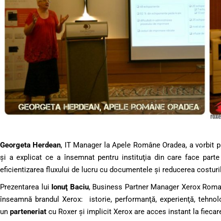
Georgeta Herdean
, IT Manager la Apele Române Oradea, a vorbit pu
şi a explicat ce a însemnat pentru instituţia din care face part
eficientizarea fluxului de lucru cu documentele şi reducerea costuril
Prezentarea lui
Ionuţ Baciu
, Business Partner Manager Xerox Roman
înseamnă brandul Xerox: istorie, performanţă, experienţă, tehnol
un
parteneriat
cu Roxer şi implicit Xerox are acces instant la fiecare