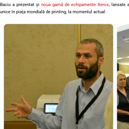
Baciu a prezentat şi
noua gamă de echipamente Xerox
, lansate 
unice în piaţa mondială de printing, la momentul actual.