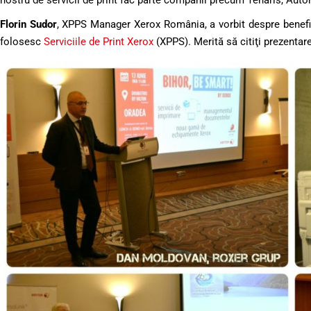
nostru de servicii de print fac parte companii precum Tenaris, Auto
Florin Sudor
, XPPS Manager Xerox România, a vorbit despre benefic
folosesc
Serviciile de Print Xerox
(XPPS). Merită să citiţi prezentare