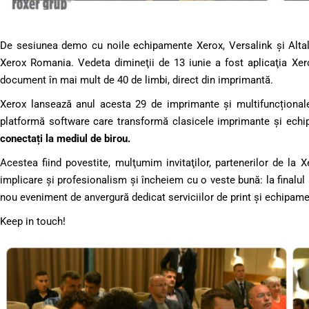
De sesiunea demo cu noile echipamente Xerox, Versalink şi Alta
Xerox Romania. Vedeta dimineţii de 13 iunie a fost aplicaţia Xero
document în mai mult de 40 de limbi, direct din imprimantă.
Xerox lansează anul acesta 29 de imprimante și multifuncțional
platformă software care transformă clasicele imprimante și echi
conectați la mediul de birou.
Acestea fiind povestite, mulţumim invitaţilor, partenerilor de la X
implicare şi profesionalism şi încheiem cu o veste bună: la finalul
nou eveniment de anvergură dedicat serviciilor de print şi echipame
Keep in touch!