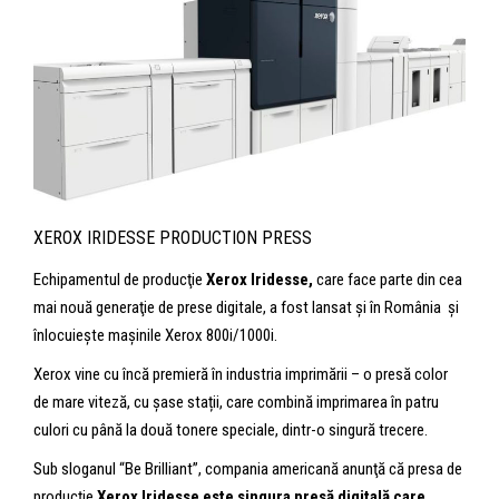
XEROX IRIDESSE PRODUCTION PRESS
Echipamentul de producţie
Xerox Iridesse,
care face parte din cea
mai nouă generaţie de prese digitale, a fost lansat şi în România şi
înlocuieşte maşinile Xerox 800i/1000i.
Xerox vine cu încă premieră în industria imprimării – o presă color
de mare viteză, cu șase stații, care combină imprimarea în patru
culori cu până la două tonere speciale, dintr-o singură trecere.
Sub sloganul “Be Brilliant”, compania americană anunţă că presa de
producție
Xerox Iridesse
este singura presă digitală care