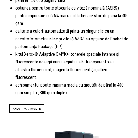
până la 150.000 pagini / lună
opțiunea pentru toate stocurile cu viteză nominală (ASRS)
pentru imprimare cu 25% mai rapid la fiecare stoc de până la 400
gsm.
calitate a culorii automatizată printr-un singur clic cu un
spectrofotometru inline și viteză ASRS cu opțiune de Pachet de
performanță Package (PP).
kitul Xerox® Adaptive CMYK+: tonerele speciale intense și
fluorescente adaugă auriu, argintiu, alb, transparent sau
albastru fluorescent, magenta fluorescent și galben
fluorescent.
echipamentul poate imprima media cu greutăţi de până la 400
gsm simplex, 300 gsm duplex.
AFLAȚI MAI MULTE