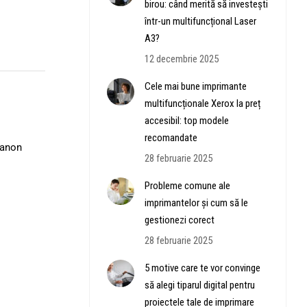
birou: când merită să investești
într-un multifuncțional Laser
A3?
12 decembrie 2025
Cele mai bune imprimante
multifuncționale Xerox la preț
accesibil: top modele
recomandate
Canon
28 februarie 2025
Probleme comune ale
imprimantelor și cum să le
gestionezi corect
28 februarie 2025
5 motive care te vor convinge
să alegi tiparul digital pentru
proiectele tale de imprimare