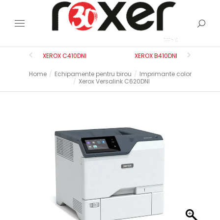
XEROX C410DNI
XEROX B410DNI
Home
Echipamente pentru birou
Imprimante color
You are here:
Xerox Versalink C620DNI