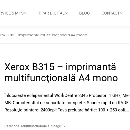
RVICE & MPS
TIPAR DIGITAL
BLOG
CONTACT
erox B315 – imprimantă multifuncţională A4 mono
Xerox B315 – imprimantă
multifuncţională A4 mono
Înlocuieşte echipamentul WorkCentre 3345 Procesor: 1 GHz; Me
MB; Caracteristici de securitate complete; Scaner rapid cu RADF 
Rezoluţie printare: 2400dpi; Tava preluare hârtie: 100 + 250 coli;…
Categorie:
Multifuncționale alb-negru