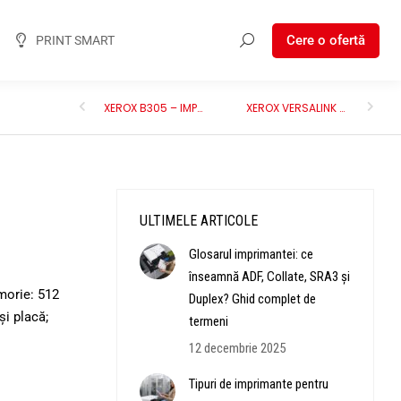
Cere o ofertă
PRINT SMART
XEROX B305 – IMPRIMANTĂ MULTIFUNCŢIONALĂ A4 MONO
XEROX VERSALINK B7130 – IMPRIMANTĂ MULTIFUNCŢIONALĂ A3 ALB-NEGRU
ULTIMELE ARTICOLE
Glosarul imprimantei: ce
înseamnă ADF, Collate, SRA3 și
morie: 512
Duplex? Ghid complet de
și placă;
termeni
12 decembrie 2025
Tipuri de imprimante pentru