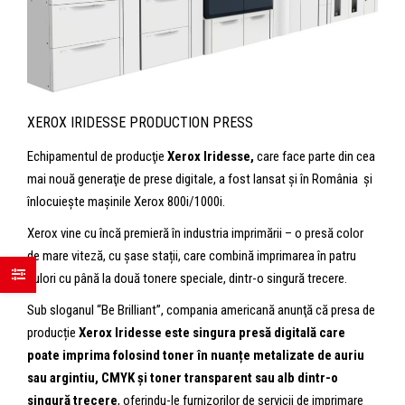
XEROX IRIDESSE PRODUCTION PRESS
Echipamentul de producţie
Xerox Iridesse,
care face parte din cea
mai nouă generaţie de prese digitale, a fost lansat şi în România şi
înlocuieşte maşinile Xerox 800i/1000i.
Xerox vine cu încă premieră în industria imprimării – o presă color
de mare viteză, cu șase stații, care combină imprimarea în patru
culori cu până la două tonere speciale, dintr-o singură trecere.
Sub sloganul “Be Brilliant”, compania americană anunţă că presa de
producție
Xerox Iridesse
este singura presă digitală care
poate imprima folosind toner în nuanțe metalizate de auriu
sau argintiu, CMYK și toner transparent sau alb dintr-o
singură trecere
, oferindu-le furnizorilor de servicii de imprimare