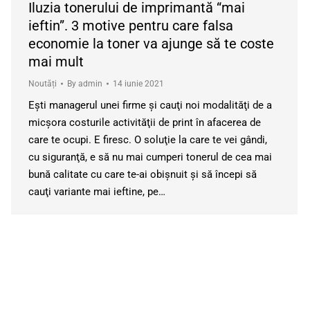
Iluzia tonerului de imprimantă “mai
ieftin”. 3 motive pentru care falsa
economie la toner va ajunge să te coste
mai mult
Noutăți
By
admin
14 iunie 2021
Eşti managerul unei firme şi cauţi noi modalităţi de a
micşora costurile activităţii de print în afacerea de
care te ocupi. E firesc. O soluţie la care te vei gândi,
cu siguranţă, e să nu mai cumperi tonerul de cea mai
bună calitate cu care te-ai obişnuit şi să începi să
cauţi variante mai ieftine, pe…