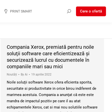
Cere o ofertă
PRINT SMART
Compania Xerox, premiată pentru noile
soluţii software care eficientizează şi
securizează lucrul cu documentele în
companiile mari sau mici
Noutăți
By
Ai
19 aprilie 2022
Noile soluţii software Xerox ofera eficienta sporita,
securitate si productivitate in orice birou indiferent de
marimea acestuia. Compania a anunţat că este este
mandra de impactul pozitiv pe care il au atat
echipamentele Xerox, cat si mai nou solutiile software