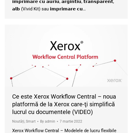
𝗶𝗺𝗽𝗿𝗶𝗺𝗮𝗿𝗲 𝗰𝘂 𝗮𝘂𝗿𝗶𝘂, 𝗮𝗿𝗴𝗶𝗻𝘁𝗶𝘂, 𝘁𝗿𝗮𝗻𝘀𝗽𝗮𝗿𝗲𝗻𝘁,
𝗮𝗹𝗯 (Vivid Kit) sau 𝗶𝗺𝗽𝗿𝗶𝗺𝗮𝗿𝗲 𝗰𝘂…
Ce este Xerox Workflow Central – noua
platformă de la Xerox care-ţi simplifică
lucrul cu documentele (VIDEO)
Noutăți
,
Smart
By
admin
7 martie 2022
Xerox Workflow Central – Modelele de lucru flexibile