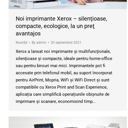
Noi imprimante Xerox – silenţioase,
compacte, ecologice, la un preţ
avantajos
Noutăți
By
admin
30 septembrie 2021
Xerox a lansat noi imprimante şi multifuncţionale,
silenţioase şi compacte, ideale pentru home-office
sau pentru birouri mai mici. Imprimantele pot fi
accesate prin telefonul mobil, au suport încorporat
pentru AirPrint, Mopria, WiFi şi WiFi Direct şi sunt
compatibile cu Xerox Print and Scan Experience,
aplicația care simplifică operațiunile obișnuite de
imprimare și scanare, economisind timp…