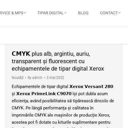
RVICE & MPS
TIPAR DIGITAL
BLOG
CONTACT
𝗖𝗠𝗬𝗞 plus alb, argintiu, auriu,
transparent şi fluorescent cu
echipamentele de tipar digital Xerox
Noutăți
By
admin
5 mai 2022
Echipamentele de tipar digital 𝗫𝗲𝗿𝗼𝘅 𝗩𝗲𝗿𝘀𝗮𝗻𝘁 𝟮𝟴𝟬
şi 𝗫𝗲𝗿𝗼𝘅 𝗣𝗿𝗶𝗺𝗲𝗟𝗶𝗻𝗸 𝗖𝟵𝟬𝟳𝟬 îşi pot dubla acum
eficienţa, având posibilitatea să tipărească dincolo de
CMYK. Pe lângă performanţa şi calitatea în
imprimările CMYK ale maşinilor de producţie Xerox,
acestea pot fi dotate cu kiturile suplimentare pentru