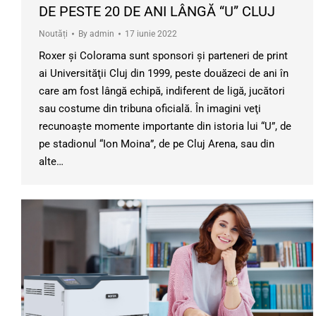
DE PESTE 20 DE ANI LÂNGĂ “U” CLUJ
Noutăți
By
admin
17 iunie 2022
Roxer şi Colorama sunt sponsori şi parteneri de print
ai Universităţii Cluj din 1999, peste douăzeci de ani în
care am fost lângă echipă, indiferent de ligă, jucători
sau costume din tribuna oficială. În imagini veţi
recunoaşte momente importante din istoria lui “U”, de
pe stadionul “Ion Moina”, de pe Cluj Arena, sau din
alte…