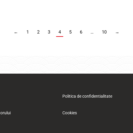
←
1
2
3
4
5
6
…
10
→
Politica de confidentialitate
orului
Cookies